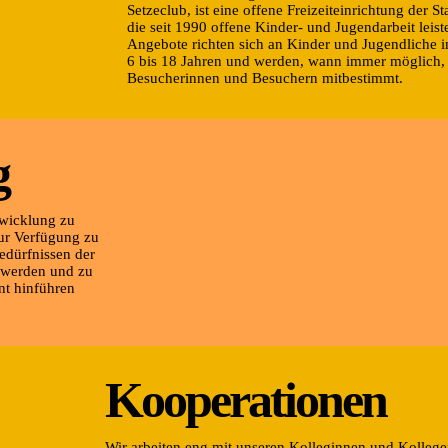
Setzeclub, ist eine offene Freizeiteinrichtung der St
die seit 1990 offene Kinder- und Jugendarbeit leist
Angebote richten sich an Kinder und Jugendliche i
6 bis 18 Jahren und werden, wann immer möglich,
Besucherinnen und Besuchern mitbestimmt.
g
twicklung zu
zur Verfügung zu
Bedürfnissen der
t werden und zu
t hinführen
Kooperation
en
Wir arbeiten eng mit unseren Kolleginnen und Kollege