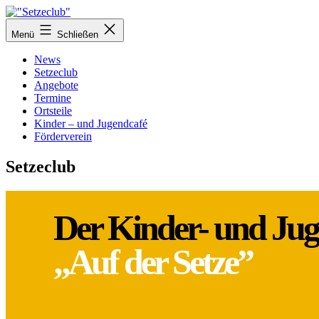
Zum
Inhalt
"Setzeclub"
Menü
Schließen
springen
News
Setzeclub
Angebote
Termine
Ortsteile
Kinder – und Jugendcafé
Förderverein
Setzeclub
Der Kinder- und Jug
„Auf der Setze”