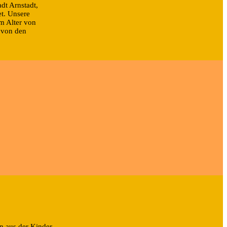
adt Arnstadt,
et. Unsere
m Alter von
 von den
n aus der Kinder-