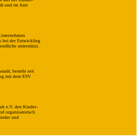
adt und im Amt
 Unternehmen
bei der Entwickling
ndliche unterstützt.
tadt, besteht seit
ung mit dem ESV
lub e.V. den Kinder-
und organisatorisch
Kinder und